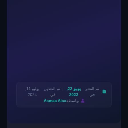
تم النشر
يونيو 22,
| تم التعديل
يوليو 11,
في
2022
في
2024
بواسطة
Asmaa Alaa