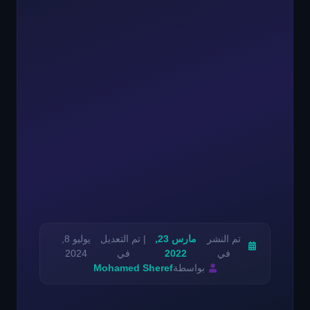
تم النشر
مارس 23,
| تم التعديل
يوليو 8,
في
2022
في
2024
بواسطة
Mohamed Sheref