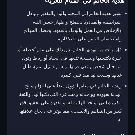
هدية الخاتم في المنام للعزباء
تشير هدية الخاتم إلى المحبة والود والتقدير وتبادل
العواطف، والمبادرة بالصلح وإظهار حسن النية
والإخلاص في العمل والوفاء بالعهود، وقضاء الحوائج
واستحسان الناس على اختلافاتهم.
فإن رأت من يهديها الخاتم، دل ذلك على علم تُحصله أو
خبرة تكتسبها ونصيحة تتبعها في الحياة أو رباط وتودد
من قبل شخص يبتغي قربها، وبشارة بنيل أمنية طال
غيابها وسعت لها منذ فترة كبيرة.
وهدية الخاتم في منامها تؤول أيضاً على التزام مانح
الهدية بعهوده وواجباته ومشاعره التي يكنها لها، والثقة
الكبيرة التي تمنحه الرائية له، والقدرة على تحقيق قدر
كبير من التفاهم والانسجام مما يؤثر على نجاح علاقتها
به.