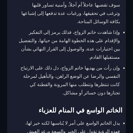
سوف تقضيها عاجلاً أم آجلاً، وأمنية تساور قلبها
وترغب في تحقيقها، ورغبات عدة تدفعها إلى إشباعها
بكافة الوسائل المتاحة.
وإذا شاهدت خاتم الزواج، فذلك يرمز إلى التفكير
والإقدام على هذه الخطوة الهامة من حياتها، والتفضيل
بين اختيارات عدة، والوصول إلى القرار النهائي بشأن
مستقبلها القادم.
وإن رأت من يهديها خاتم الزواج، دل ذلك على الارتياح
النفسي والرضا عن الوضع الراهن، والتأهيل لمرحلة
كانت تنتظرها وتتطلب منها المرونة والفطنة كي
تجتازها دون خسائر أو مشاكل.
الخاتم الواسع في المنام للعزباء
يدل الخاتم الواسع على أمر لا يُناسبها لكنه خير لها،
فهذه الرؤية تؤول على الخير والسعة ورغد العيش