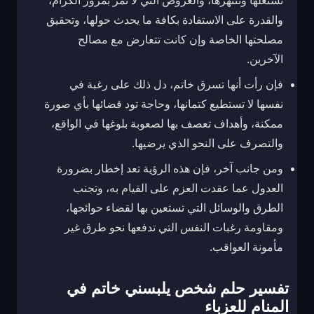
تستغلها وتنتهزها، والعروض التي لا تمر بمرور الكرام،
والقدرة على الاستفادة بكافة ما يحدث حولها، وتحقيق
مصلحتها الخاصة وإن كانت تتعارض مع مصالح
الآخرين.
فإن رأت أنها تسرق خاتم، دل ذلك على رغبة في
نفسها لا تستطيع كتمانها، وحاجة تود قضائها بأي صورة
ممكنة، وأهداف تعصف بها لصعوبة بلوغها في الواقع،
والتصرف على النحو الذي يرضيها.
ومن جانب آخر، فإن هذه الرؤية تعد إخطار بضرورة
العدول عما عقدت العزم على القيام به، وتجنب
الطرق والوسائل التي تستعين بها لقضاء حوائجها،
ومقاومة رغبات النفس التي تدفعها نحو طرق غير
مأمونة العواقب.
تفسير حلم شخص يلبسني خاتم في
المنام للعزباء