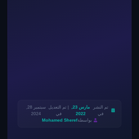
تم النشر
مارس 23,
| تم التعديل
سبتمبر 28,
في
2022
في
2024
بواسطة
Mohamed Sheref