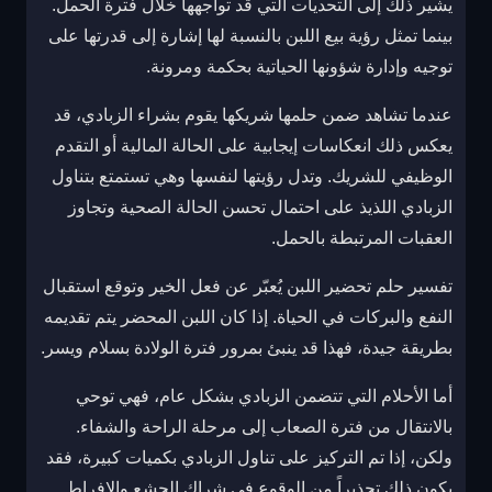
يشير ذلك إلى التحديات التي قد تواجهها خلال فترة الحمل.
بينما تمثل رؤية بيع اللبن بالنسبة لها إشارة إلى قدرتها على
توجيه وإدارة شؤونها الحياتية بحكمة ومرونة.
عندما تشاهد ضمن حلمها شريكها يقوم بشراء الزبادي، قد
يعكس ذلك انعكاسات إيجابية على الحالة المالية أو التقدم
الوظيفي للشريك. وتدل رؤيتها لنفسها وهي تستمتع بتناول
الزبادي اللذيذ على احتمال تحسن الحالة الصحية وتجاوز
العقبات المرتبطة بالحمل.
تفسير حلم تحضير اللبن يُعبّر عن فعل الخير وتوقع استقبال
النفع والبركات في الحياة. إذا كان اللبن المحضر يتم تقديمه
بطريقة جيدة، فهذا قد ينبئ بمرور فترة الولادة بسلام ويسر.
أما الأحلام التي تتضمن الزبادي بشكل عام، فهي توحي
بالانتقال من فترة الصعاب إلى مرحلة الراحة والشفاء.
ولكن، إذا تم التركيز على تناول الزبادي بكميات كبيرة، فقد
يكون ذلك تحذيراً من الوقوع في شراك الجشع والإفراط