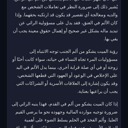
يُشير ذلك إلى ضرورة النظر في تعاملات الشخص مع
والديه ومعالجة أي تقصير قد يكون قد ارتكبه بحقهما. وإذا
كان الألم في العنق، فقد يدل على مسؤولية الرائي عن
تبديد ماله بشكل غير صحيح أو إهمال حقوق معينة يجب أن
يفي بها.
رؤية الميت يشكو من ألم الجنب توجه الانتباه إلى
مسؤوليات المرء تجاه النساء في حياته، سواء كانت أختًا أو
زوجة أو في أي صلة قرابة أخرى، بينما يدل الألم في اليد
على الإخلاص في الوعود أو العهود التي قطعها الشخص،
وقد يكون إشارة إلى العلاقات الأسرية أو الشراكات التي
يجب أن يراعيها بعناية.
إذا كان الميت يشكو من ألم في القدم، فهذا ينبه الرائي إلى
ضرورة توجيه موارده المالية وجهوده نحو ما يرضي القيم
العليا. وألم الفخذ في الحلم يسلط الضوء على أهمية
الصلات الأسرية وعدم قطع الرحم. بينما يُفسر ألم الساقين