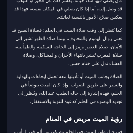
كان يصلي فيها أثناء حياته، يُفسر ذلك بأن الخير أو الثواب
قد وصل إليه، أما إذا كان يصلي في المكان نفسه، فهذا قد
يعكس صلاح الأمور بالنسبة لعائلته.
كما يُنظر إلى وقت صلاة الميت في الحلم؛ فصلاة الصبح قد
تعني زوال الهموم والمخاوف، بينما صلاة الظهر تشير إلى
الأمان، صلاة العصر ترمز إلى الحاجة للسكينة والطمأنينة،
صلاة المغرب تُبشر بانتهاء الأحزان والمشاكل، وصلاة
العشاء تدل على ختام حسن.
الصلاة بجانب الميت أو تأديتها معه تحمل إيحاءات بالهداية
والسير على طريق الصواب. وإذا كان الميت يتوضأ في
الحلم، فهذه إشارة إلى حاله الطيب عند الله، ويُنظر إلى
تجديد الوضوء في الحلم كدعوة للتوبة والاستغفار.
رؤية الميت مريض في المنام
في حال ظهر الميت في الحلم يشتكي من ألم في الرأس،