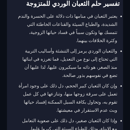
تفسير حلم الثعبان الوردي للمتزوجة
يعتبر الثعبان في منامها ذات دلالة على الحسرة والندم
الشديدة، والطباع السيئة والقناعات الخاطئة التي
تتمسك بها وتكون سبباً في فساد حياتها الزوجية،
وكثرة الخلافات بينهما.
والثعبان الوردي يرمز إلى التنشئة وأساليب التربية
التي تحتاج إلى نوع من التعديل، فما تغرزه في ابنائها
منذ الصغر، هو ذاته ما سيكبرون عليها، لذا عليها أن
تضع في نفوسهم بذور صالحة.
وإن كان الثعبان كبير الحجم، دل ذلك على وجود امرأة
تعمل على سرقة زوجها منها، وتنازعها في كل عمل
تقوم به، وتحاول بكافة السبل الممكنة إفساد حياتها
وبث عدم الاستقرار في معيشتها.
وإذا كان الثعبان صغير، دل ذلك على صعوبة التعامل
مع الابناء، وذلك للطباع السيئة التي كبروا عليها.