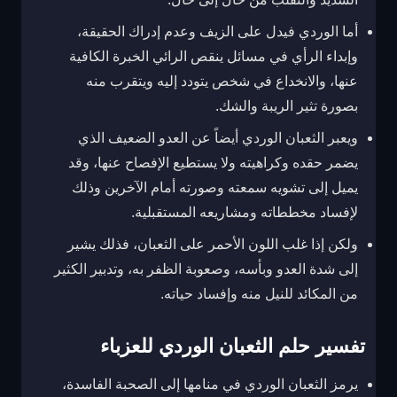
أما الوردي فيدل على الزيف وعدم إدراك الحقيقة،
وإبداء الرأي في مسائل ينقص الرائي الخبرة الكافية
عنها، والانخداع في شخص يتودد إليه ويتقرب منه
بصورة تثير الريبة والشك.
ويعبر الثعبان الوردي أيضاً عن العدو الضعيف الذي
يضمر حقده وكراهيته ولا يستطيع الإفصاح عنها، وقد
يميل إلى تشويه سمعته وصورته أمام الآخرين وذلك
لإفساد مخططاته ومشاريعه المستقبلية.
ولكن إذا غلب اللون الأحمر على الثعبان، فذلك يشير
إلى شدة العدو وبأسه، وصعوبة الظفر به، وتدبير الكثير
من المكائد للنيل منه وإفساد حياته.
تفسير حلم الثعبان الوردي للعزباء
يرمز الثعبان الوردي في منامها إلى الصحبة الفاسدة،