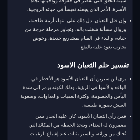
سيئة الخلق التي تقصر في حقوقه وواجباتها تجاه
الأسرة، الأمر الذي يجعله تعيساً في حياته الزوجية.
وإن قتل الثعبان، دل ذلك على انتهاء أزمة طاحنة،
وزوال مسألة شغلت باله، وتجاوز مرحلة حرجة من
حياته، والبدء في القيام بمشاريع جديدة، وخوض
تجارب تعود عليه بالنفع.
تفسير حلم الثعبان الاسود
يرى ابن سيرين أن الثعبان الأسود هو الأخطر في
الواقع والأسوأ في الرؤية، وذلك لكونه يرمز إلى شدة
البأس والخصومة، وكثرة العقبات والعداوات، وصعوبة
العيش بصورة طبيعية.
فمن رأى الثعبان الأسود، كان عليه الحذر ممن
يضمرون له العداء، ويتخذ الحيطة من المكائد التي
تُحاك من ورائه، والسير بثبات عند إشباع الرغبات