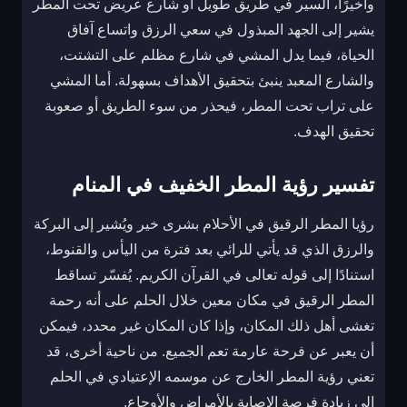
وأخيرًا، السير في طريق طويل أو شارع عريض تحت المطر
يشير إلى الجهد المبذول في سعي الرزق واتساع آفاق
الحياة، فيما يدل المشي في شارع مظلم على التشتت،
والشارع المعبد ينبئ بتحقيق الأهداف بسهولة. أما المشي
على تراب تحت المطر، فيحذر من سوء الطريق أو صعوبة
تحقيق الهدف.
تفسير رؤية المطر الخفيف في المنام
رؤيا المطر الرقيق في الأحلام بشرى خير ويُشير إلى البركة
والرزق الذي قد يأتي للرائي بعد فترة من اليأس والقنوط،
استنادًا إلى قوله تعالى في القرآن الكريم. يُفسّر تساقط
المطر الرقيق في مكان معين خلال الحلم على أنه رحمة
تغشى أهل ذلك المكان، وإذا كان المكان غير محدد، فيمكن
أن يعبر عن فرحة عارمة تعم الجميع. من ناحية أخرى، قد
تعني رؤية المطر الخارج عن موسمه الإعتيادي في الحلم
إلى زيادة فرصة الإصابة بالأمراض والأوجاع.