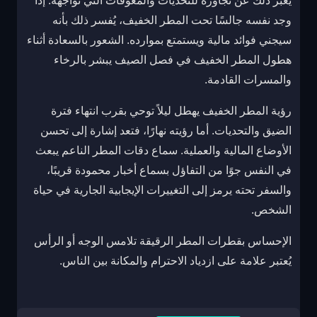
يعبر ذلك عن تجاوزه للتحديات والمعوقات التي تواجهه. إذا
وجد نفسه جالسًا تحت المطر الخفيف، يُفسر ذلك بأنه
سيجني فوائد مالية ويستمتع بموارده. الشعور بالسعادة أثناء
هطول المطر الخفيف في فصل الصيف يبشر بالرخاء
والمسرات القادمة.
رؤية المطر الخفيف يهطل ليلاً توحي بقرب انتهاء فترة
الضيق والتحديات. أما رؤيته نهارًا، فتعد إشارة إلى تحسن
الأوضاع المالية والعملية. سماع دقات المطر الناعم يبعث
في النفس جوًا من التفاؤل بسماع أخبار محمودة قريبًا،
والسفر تحته يرمز إلى التغييرات الإيجابية الجارية في حياة
الشخص.
الإحساس بقطرات المطر الرقيقة تلامس الوجه أو الرأس
يُعتبر علامة على ازدياد الاحترام والمكانة بين الناس.