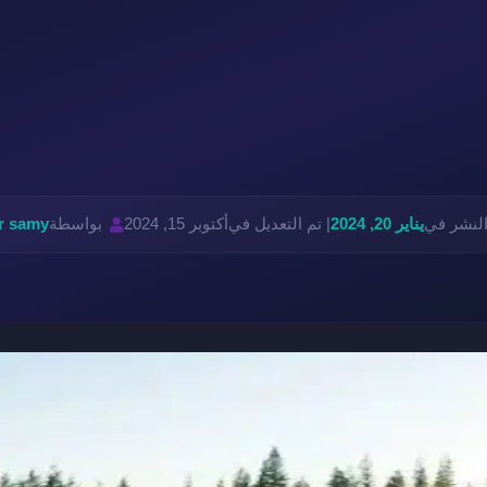
النشر في
يناير 20, 2024
| تم التعديل في
أكتوبر 15, 2024
بواسطة
r samy