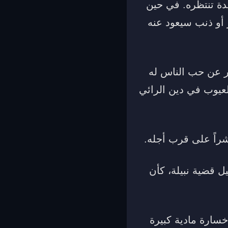
دة تنتظره. في حين
 أو ذنب سيعود عنه
ر عن حب الناس له
لعيوب في دين الرائي
راً على قرب أجله.
ل قضية نبيلة، كأن
خسارة مادية كبيرة