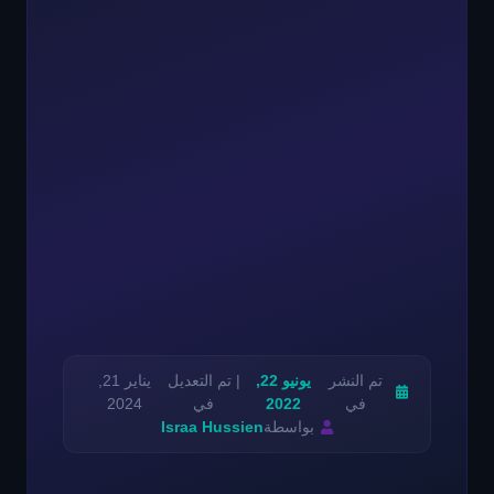
تم النشر
يونيو 22,
| تم التعديل
يناير 21,
في
2022
في
2024
بواسطة
Israa Hussien