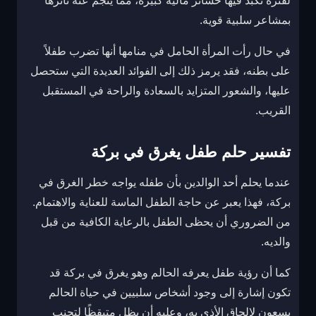
لفترة تكبد فيها خسائر مالية كبيرة، مما ينجم عنه تأثرها
بمشاعر سلبية قوية.
في حال رأت المرأة الحامل في منامها أنها تضرب طفلاً
على بطنه، فقد يرمز ذلك إلى الفوائد العديدة التي ستحصل
عليها، والشعور المتزايد بالسعادة والراحة في المستقبل
القريب.
تفسير حلم طفل يغرق في بركة
عندما يحلم أحد الوالدين بأن طفله يواجه خطر الغرق في
بركة، فهذا يعبر عن حاجة الطفل الماسة للعناية والاهتمام.
من الضروري أن يحظى الطفل بالرعاية الكافية من قبل
والديه.
كما أن رؤية طفل يعرفه الحالم وهو يغرق في بركة قد
تكون إشارة إلى وجود أشخاص سلبيين في حياة الحالم
يسعون لإلحاق الأذى به، وعليه أن يظل متيقظًا لتجنب