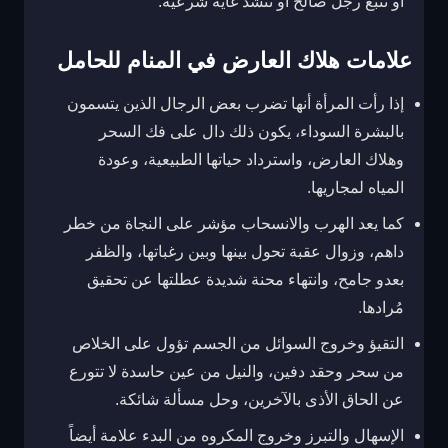
أو تتبع رجل صالح أو تنشد غاية شرعية.
علامات هلاك العارض في المنام للحامل
إذا رأت المرأة أنها تضرب بعض الرجال الذين يتسمون
بالبشرة السوداء، يكون ذلك دال على فك السحر
وهلاك العارض، واسترداد حياتها الطبيعية، وعودة
المياه لمجاريها.
كما يعد الهرب والانسحاب مؤشر على النجاة من خطر
داهم، وزوال عقبة تحول بينها وبين رغباتها، والظفر
بعدو جامح، وانتهاء محنة شديدة عطلتها عن تحقيق
مُرادها.
التقيؤ وخروج السوائل من الجسم تؤول على الخلاص
من سحر وحقد دفين، والنيل من عين حاسدة لا تتورع
عن الحاق الأذى بالآخرين، وحل مسألة شائكة.
الإسهال والتبرز وخروج المكروه من البدء علامة أيضاً