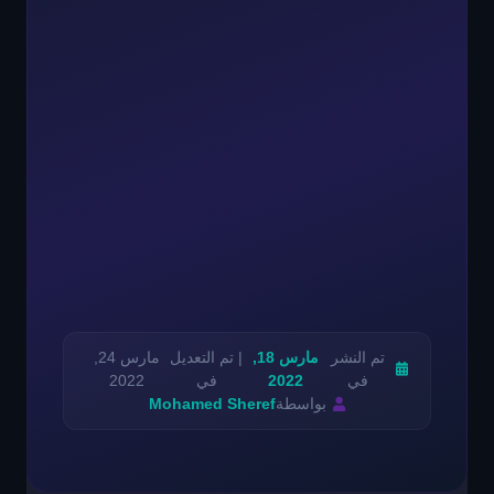
تم النشر
مارس 18,
| تم التعديل
مارس 24,
في
2022
في
2022
بواسطة
Mohamed Sheref