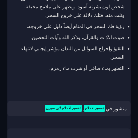
شخص لون بشرته أسود، ويظهر على ملامح مخيفة،
ونلت منه، فتلك دلالة على خروج السحر.
رؤية فك السحر في المنام أيضاً دليل على خروجه.
صوت الآذات والقرآن، وذكر الله وآيات التحصين.
التقيؤ وإخراج السوائل من البدان مؤشر إيجابي لانتهاء
السحر.
التطهر بماء صافي أو شرب ماء زمزم.
منشور في
تفسير الاحلام
,
تفسير الاحلام لابن سيرين
تصفّح