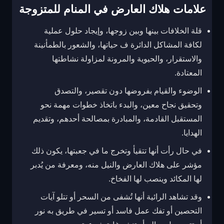
علامات هلاك العارض في المنام للمتزوجة
قلة الخلافات بينها وبين زوجها، وإيجاد حلول عملية
لكافة المشاكل الدائرة ف حياتها، والشعور بالطمأنينة
والاستقرار، والحيوية والمرونة لمزاولة نشاطتها
المعتادة.
الوضوء والقيام بفروضها دون تقصير، والتصدق
وتحقيق نجاح معين، والبدء باتخاذ خطوات مهمة نحو
المستقبل القادمة، والمبادرة بمصالحة أحدهم، وتقديم
الهدايا.
في حال رأت أنها تتقيأ وتخرج ما في جعبتها، يكون ذلك
مؤشر على هلاك العارض والنيل منه، ومعرفة من يُدبر
لها المكائد وينصب لها الفخاخ.
وقد تشاهد الرائية أنها تُشفى من السحر أو تتلو آيات
التحصين أو تفك عمل فاسد أو تسير في طريق به نور