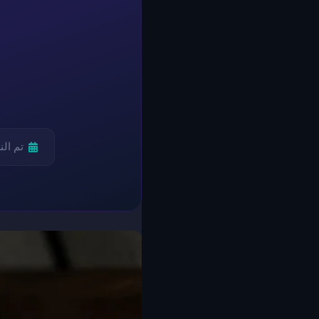
تم ال