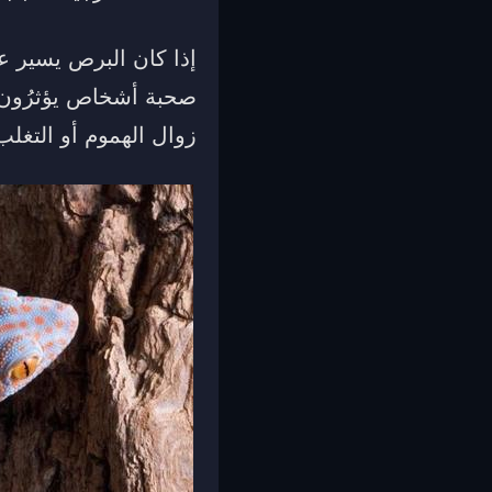
إذا كان البرص يسير ع
صحبة أشخاص يؤثرُون عل
زوال الهموم أو التغل