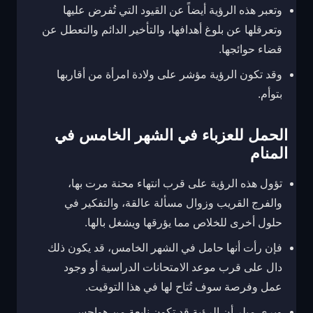
وتعبر هذه الرؤية أيضاً عن القيود التي تُفرض عليها
وتعرقلها عن بلوغ أهدافها، والتأخير الدائم والتعطل عن
قضاء حوائجها.
وقد تكون الرؤية مؤشر على ولادة امرأة من أقاربها
بتوأم.
الحمل للعزباء في الشهر الخامس في
المنام
تؤول هذه الرؤية على قرب انتهاء محنة مرت بها،
والفرج القريب وزوال مسألة عالقة، والتفكير في
حلول أخرى للخلاص مما يؤرقها ويشغل بالها.
فإن رأت أنها حامل في الشهر الخامس، قد يكون ذلك
دال على قرب موعد الامتحانات الدراسية أو وجود
عمل وفرصة سوف تُتاح لها في هذا التوقيت.
ويرى ميلر أن الرؤية قد تكون نابعة من هواجس