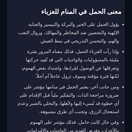
معنى الحمل في المنام للعزباء
يؤول الحمل على الخير والبركة والتيسير والعناية
الإلهية والتحصين ضد المخاطر والمهالك، وزوال التعب
والهم، والتحسن التدريجي في نمط العيش.
وإذا رأت العزباء الحمل، فذلك معناه المرور بفترة
مليئة بالمسؤوليات والواجبات التي قد تُقيد حركتها
وتعرقلها عن الوصول لمُرادها، واشتداد بعض الهموم،
لكنها فترة مؤقتة وسوف تزول عاجلاً أم آجلاً.
ومن جانب آخر، يعتبر الحمل في منامها مؤشر على
ضرورة مراجعة الذات، والتفكير ملياً قبل الإقدام على
أي خطوة قد تُسيء إليها ولأهلها، والتحلي بالصبر وعدم
استعجال الرزق، وتجنب أي طرق مشبوهة.
وفي حال كانت حامل، فذلك مؤشر على الهموم
والأحزان، وفرض العديد من الواجبات والالتزامات