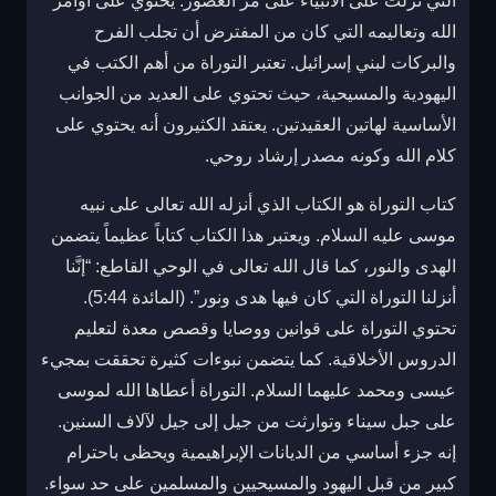
التي نزلت على الأنبياء على مر العصور. يحتوي على أوامر
الله وتعاليمه التي كان من المفترض أن تجلب الفرح
والبركات لبني إسرائيل. تعتبر التوراة من أهم الكتب في
اليهودية والمسيحية، حيث تحتوي على العديد من الجوانب
الأساسية لهاتين العقيدتين. يعتقد الكثيرون أنه يحتوي على
كلام الله وكونه مصدر إرشاد روحي.
كتاب التوراة هو الكتاب الذي أنزله الله تعالى على نبيه
موسى عليه السلام. ويعتبر هذا الكتاب كتاباً عظيماً يتضمن
الهدى والنور، كما قال الله تعالى في الوحي القاطع: “إنَّنا
أنزلنا التوراة التي كان فيها هدى ونور”. (المائدة 5:44).
تحتوي التوراة على قوانين ووصايا وقصص معدة لتعليم
الدروس الأخلاقية. كما يتضمن نبوءات كثيرة تحققت بمجيء
عيسى ومحمد عليهما السلام. التوراة أعطاها الله لموسى
على جبل سيناء وتوارثت من جيل إلى جيل لآلاف السنين.
إنه جزء أساسي من الديانات الإبراهيمية ويحظى باحترام
كبير من قبل اليهود والمسيحيين والمسلمين على حد سواء.