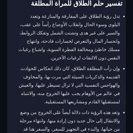
تفسير حلم الطلاق للمراة المطلقة
تدل رؤية الطلاق على المفارقة والمنازعة وتعدد
البلوى وسوء الحال وانقلاب الأوضاع رأساً على عقب،
والسير على غير هدى وتشتت الشمل وتفكك الروابط،
وانحسار المال والتعرض لخسارات فادحة، وانتهاج
مسلك خاطئ ومخالفة الفطرة السوية، واشباع رغبات
النفس دون الالتفات لرغبات الآخرين.
وإن رأت المطلقة الطلاق، كان ذلك انعكاس للحوادث
القديمة والذكريات السيئة التي مرت بها، والمخاوف
والهواجس النفسية التي لا تزال تسيطر عليها، والعيش
في عالم من الأوهام يجب عليها الخروج منه، والانتباه
لمستقبلها القادم ومشاريعها المستقبلية.
وتعد هذه الرؤية ذات دلالة أيضاً على الخروج من وضع
والانتقال إلى حال جديد دون إرادة منها، وانتهاء مرحلة
من حياتها، والبدء في التجهيز للسفر، والسفر هنا قد