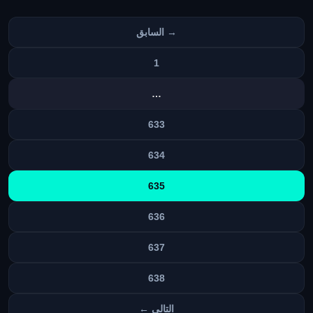
تعدد
→ السابق
صفحات
المقالات
1
…
633
634
635
636
637
638
التالي ←