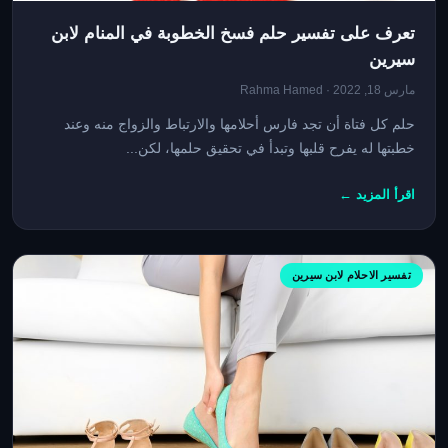
تعرف على تفسير حلم فسخ الخطوبة في المنام لابن
سيرين
مارس 18, 2022 · Rahma Hamed
حلم كل فتاة أن تجد فارس أحلامها والارتباط والزواج منه وعند
خطبتها له يفرح قلبها وتبدأ في تحقيق حلمها، لكن...
اقرأ المزيد ←
تفسير الاحلام لابن سيرين